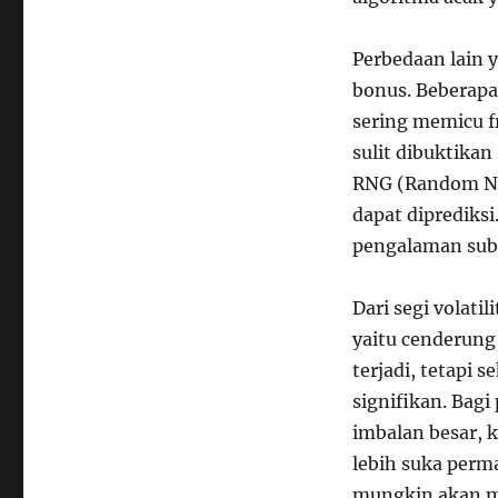
Perbedaan lain 
bonus. Beberap
sering memicu fr
sulit dibuktikan
RNG (Random Nu
dapat diprediksi
pengalaman subj
Dari segi volati
yaitu cenderung
terjadi, tetapi 
signifikan. Bag
imbalan besar, 
lebih suka perm
mungkin akan m