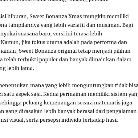
ri sisi hiburan, Sweet Bonanza Xmas mungkin memiliki
na tampilannya yang lebih variatif dan musiman. Bagi
ukai suasana baru, versi ini terasa lebih
Namun, jika fokus utama adalah pada performa dan
mainan, Sweet Bonanza original tetap menjadi pilihan
na telah terbukti populer dan banyak dimainkan dalam
ng lebih lama.
 menentukan mana yang lebih menguntungkan tidak bis
ri satu aspek saja. Kedua permainan memiliki sistem yan
 sehingga peluang kemenangan secara matematis juga
an yang dirasakan lebih banyak berasal dari pengalaman
nsi visual, serta persepsi individu terhadap hasil