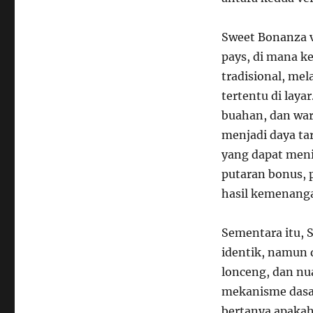
Xmas:
Mana
yang
Sweet Bonanza v
Lebih
pays, di mana k
Menguntungkan?
tradisional, me
tertentu di lay
buahan, dan war
menjadi daya ta
yang dapat meni
putaran bonus, 
hasil kemenanga
Sementara itu,
identik, namun 
lonceng, dan nu
mekanisme dasa
bertanya apakah