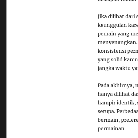
Jika dilihat da
keunggulan kare
pemain yang meny
menyenangkan. 
konsistensi per
yang solid kare
jangka waktu ya
Pada akhirnya,
hanya dilihat da
hampir identik,
serupa. Perbeda
bermain, prefere
permainan.