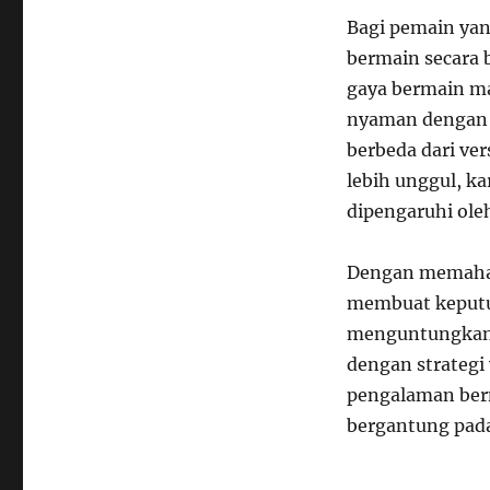
Bagi pemain yan
bermain secara 
gaya bermain m
nyaman dengan v
berbeda dari ve
lebih unggul, k
dipengaruhi ole
Dengan memaham
membuat keputus
menguntungkan,
dengan strategi 
pengalaman ber
bergantung pada 