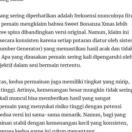
yang sering diperhatikan adalah frekuensi munculnya fit
a pemain mengklaim bahwa Sweet Bonanza Xmas lebih
ee spins dibandingkan versi original. Namun, klaim ini
 secara konsisten karena setiap putaran diatur oleh sist
mber Generator) yang memastikan hasil acak dan tida
. Apa yang dirasakan pemain sering kali dipengaruhi ole
ektif dalam sesi bermain tertentu.
litas, kedua permainan juga memiliki tingkat yang mirip,
 tinggi. Artinya, kemenangan besar mungkin tidak serin
sekali muncul bisa memberikan hasil yang sangat
i pemain yang menyukai risiko tinggi dengan potensi
kedua versi ini sama-sama menarik. Namun, bagi yang
ainan stabil dengan kemenangan kecil yang konsisten,
erasa kedua game ini cukup menantang.