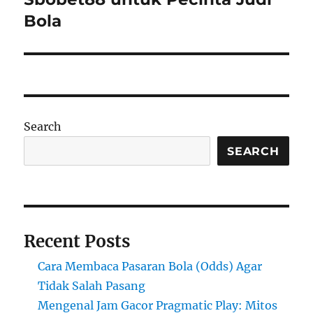
Bola
Search
SEARCH
Recent Posts
Cara Membaca Pasaran Bola (Odds) Agar
Tidak Salah Pasang
Mengenal Jam Gacor Pragmatic Play: Mitos