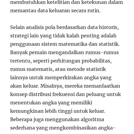
membutuhkan ketelitian dan ketekunan dalam
memantau data keluaran secara rutin.
Selain analisis pola berdasarkan data historis,
strategi lain yang tidak kalah penting adalah
penggunaan sistem matematika dan statistik.
Banyak pemain mengandalkan rumus-rumus
tertentu, seperti perhitungan probabilitas,
rumus matematis, atau metode statistik
lainnya untuk memperkirakan angka yang
akan keluar. Misalnya, mereka memanfaatkan
konsep distribusi frekuensi dan peluang untuk
menentukan angka yang memiliki
kemungkinan lebih tinggi untuk keluar.
Beberapa juga menggunakan algoritma
sederhana yang mengkombinasikan angka-