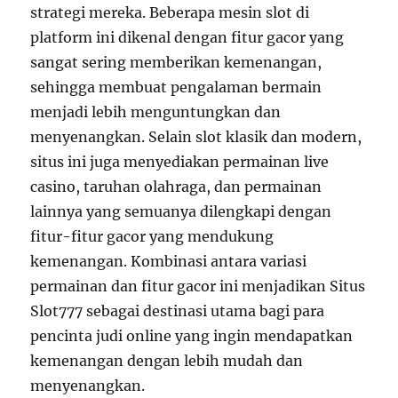
strategi mereka. Beberapa mesin slot di
platform ini dikenal dengan fitur gacor yang
sangat sering memberikan kemenangan,
sehingga membuat pengalaman bermain
menjadi lebih menguntungkan dan
menyenangkan. Selain slot klasik dan modern,
situs ini juga menyediakan permainan live
casino, taruhan olahraga, dan permainan
lainnya yang semuanya dilengkapi dengan
fitur-fitur gacor yang mendukung
kemenangan. Kombinasi antara variasi
permainan dan fitur gacor ini menjadikan Situs
Slot777 sebagai destinasi utama bagi para
pencinta judi online yang ingin mendapatkan
kemenangan dengan lebih mudah dan
menyenangkan.