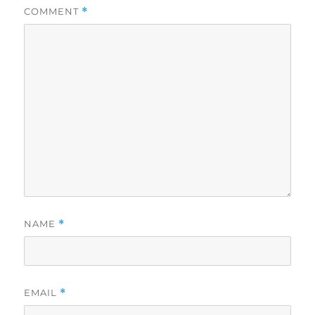
COMMENT
*
NAME
*
EMAIL
*