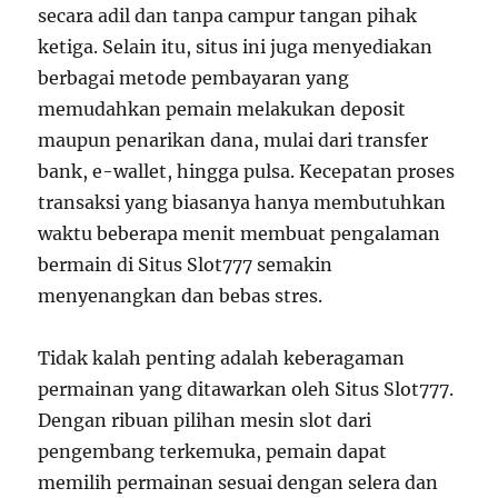
secara adil dan tanpa campur tangan pihak
ketiga. Selain itu, situs ini juga menyediakan
berbagai metode pembayaran yang
memudahkan pemain melakukan deposit
maupun penarikan dana, mulai dari transfer
bank, e-wallet, hingga pulsa. Kecepatan proses
transaksi yang biasanya hanya membutuhkan
waktu beberapa menit membuat pengalaman
bermain di Situs Slot777 semakin
menyenangkan dan bebas stres.
Tidak kalah penting adalah keberagaman
permainan yang ditawarkan oleh Situs Slot777.
Dengan ribuan pilihan mesin slot dari
pengembang terkemuka, pemain dapat
memilih permainan sesuai dengan selera dan