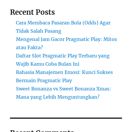
Recent Posts
Cara Membaca Pasaran Bola (Odds) Agar
Tidak Salah Pasang
Mengenal Jam Gacor Pragmatic Play: Mitos
atau Fakta?
Daftar Slot Pragmatic Play Terbaru yang
Wajib Kamu Coba Bulan Ini
Rahasia Manajemen Emosi: Kunci Sukses
Bermain Pragmatic Play
Sweet Bonanza vs Sweet Bonanza Xmas:
Mana yang Lebih Menguntungkan?