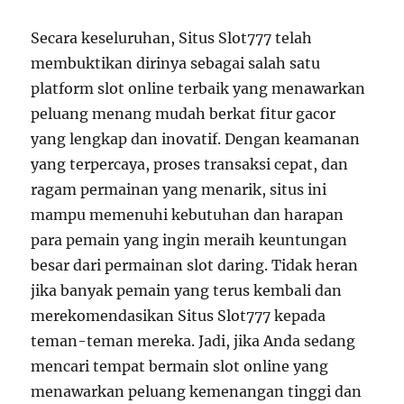
Secara keseluruhan, Situs Slot777 telah
membuktikan dirinya sebagai salah satu
platform slot online terbaik yang menawarkan
peluang menang mudah berkat fitur gacor
yang lengkap dan inovatif. Dengan keamanan
yang terpercaya, proses transaksi cepat, dan
ragam permainan yang menarik, situs ini
mampu memenuhi kebutuhan dan harapan
para pemain yang ingin meraih keuntungan
besar dari permainan slot daring. Tidak heran
jika banyak pemain yang terus kembali dan
merekomendasikan Situs Slot777 kepada
teman-teman mereka. Jadi, jika Anda sedang
mencari tempat bermain slot online yang
menawarkan peluang kemenangan tinggi dan