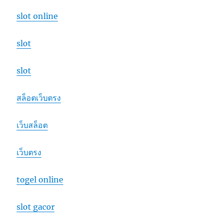
slot online
slot
slot
สล็อตเว็บตรง
เว็บสล็อต
เว็บตรง
togel online
slot gacor