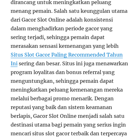
dirancang untuk meningkatkan peluang
menang pemain. Salah satu keunggulan utama
dari Gacor Slot Online adalah konsistensi
dalam menghadirkan periode gacor yang
sering terjadi, sehingga pemain dapat
merasakan sensasi kemenangan yang lebih
Situs Slot Gacor Paling Recommended Tahun
Ini
sering dan besar. Situs ini juga menawarkan
program loyalitas dan bonus referral yang
menguntungkan, sehingga pemain dapat
meningkatkan peluang kemenangan mereka
melalui berbagai promo menarik. Dengan
reputasi yang baik dan sistem keamanan
berlapis, Gacor Slot Online menjadi salah satu
destinasi utama bagi pemain yang serius ingin
mencari situs slot gacor terbaik dan terpercaya