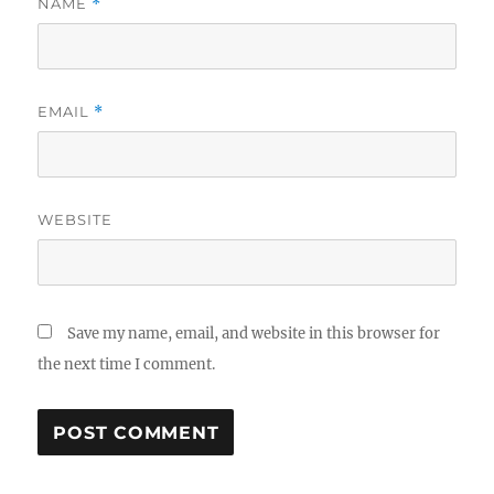
NAME
*
EMAIL
*
WEBSITE
Save my name, email, and website in this browser for
the next time I comment.