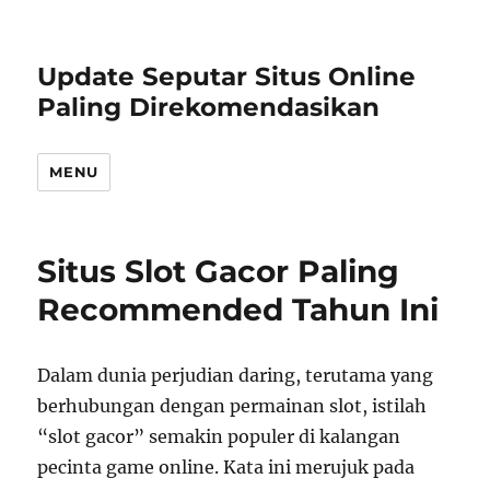
Update Seputar Situs Online
Paling Direkomendasikan
MENU
Situs Slot Gacor Paling
Recommended Tahun Ini
Dalam dunia perjudian daring, terutama yang
berhubungan dengan permainan slot, istilah
“slot gacor” semakin populer di kalangan
pecinta game online. Kata ini merujuk pada