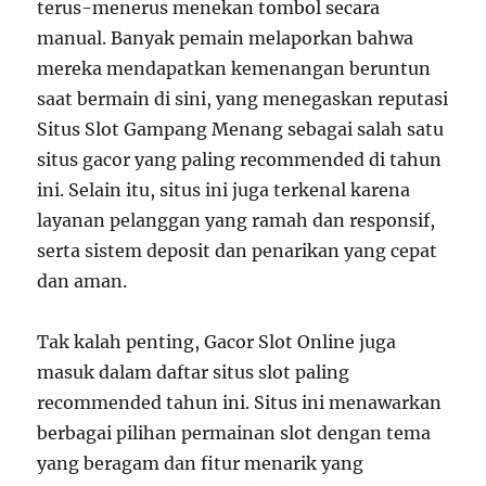
terus-menerus menekan tombol secara
manual. Banyak pemain melaporkan bahwa
mereka mendapatkan kemenangan beruntun
saat bermain di sini, yang menegaskan reputasi
Situs Slot Gampang Menang sebagai salah satu
situs gacor yang paling recommended di tahun
ini. Selain itu, situs ini juga terkenal karena
layanan pelanggan yang ramah dan responsif,
serta sistem deposit dan penarikan yang cepat
dan aman.
Tak kalah penting, Gacor Slot Online juga
masuk dalam daftar situs slot paling
recommended tahun ini. Situs ini menawarkan
berbagai pilihan permainan slot dengan tema
yang beragam dan fitur menarik yang