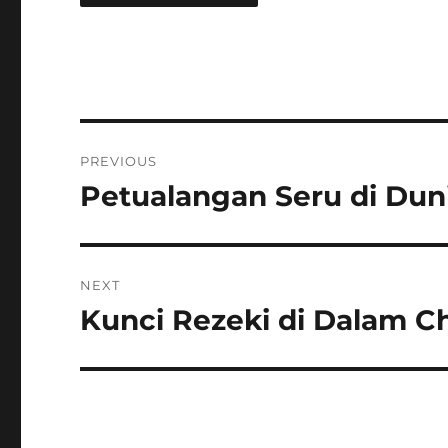
Post
PREVIOUS
navigation
Petualangan Seru di Duni
Previous
post:
NEXT
Kunci Rezeki di Dalam Ch
Next
post: