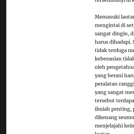
tersembunyi di 
Memasuki lautan
mengintai di se
sangat dingin, 
harus dihadapi. 
tidak terduga m
keberanian tida
oleh pengetahua
yang berani ha
peralatan canggi
yang sangat men
tersebut terda
ilmiah penting, 
dikenang seumur
menjelajahi kei