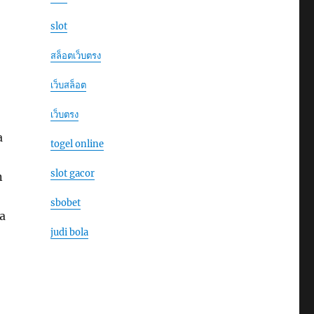
slot
สล็อตเว็บตรง
เว็บสล็อต
เว็บตรง
a
togel online
slot gacor
n
sbobet
a
judi bola