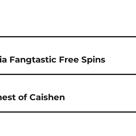
a Fangtastic Free Spins
est of Caishen