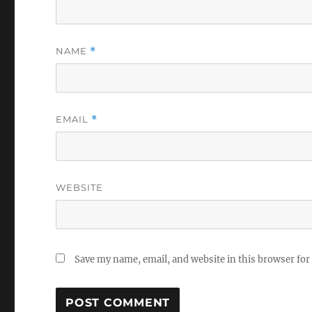
NAME
*
EMAIL
*
WEBSITE
Save my name, email, and website in this browser for