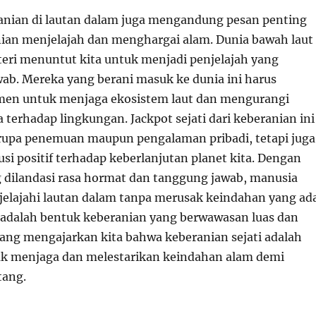
anian di lautan dalam juga mengandung pesan penting
ian menjelajah dan menghargai alam. Dunia bawah laut
eri menuntut kita untuk menjadi penjelajah yang
ab. Mereka yang berani masuk ke dunia ini harus
men untuk menjaga ekosistem laut dan mengurangi
terhadap lingkungan. Jackpot sejati dari keberanian ini
rupa penemuan maupun pengalaman pribadi, tetapi juga
si positif terhadap keberlanjutan planet kita. Dengan
 dilandasi rasa hormat dan tanggung jawab, manusia
jelajahi lautan dalam tanpa merusak keindahan yang ad
i adalah bentuk keberanian yang berwawasan luas dan
yang mengajarkan kita bahwa keberanian sejati adalah
uk menjaga dan melestarikan keindahan alam demi
tang.