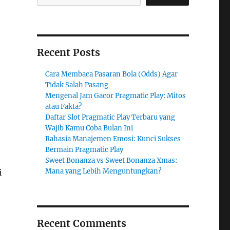
Recent Posts
Cara Membaca Pasaran Bola (Odds) Agar
Tidak Salah Pasang
Mengenal Jam Gacor Pragmatic Play: Mitos
atau Fakta?
Daftar Slot Pragmatic Play Terbaru yang
Wajib Kamu Coba Bulan Ini
Rahasia Manajemen Emosi: Kunci Sukses
Bermain Pragmatic Play
Sweet Bonanza vs Sweet Bonanza Xmas:
Mana yang Lebih Menguntungkan?
i
Recent Comments