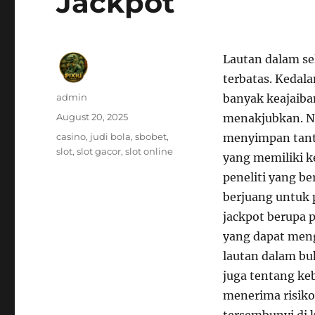
Jackpot
Lautan dalam se
terbatas. Kedal
Author
admin
banyak keajaiba
Posted
August 20, 2025
menakjubkan. Na
on
Tags
casino
,
judi bola
,
sbobet
,
menyimpan tant
slot
,
slot gacor
,
slot online
yang memiliki ke
peneliti yang be
berjuang untuk 
jackpot berupa 
yang dapat men
lautan dalam bu
juga tentang ke
menerima risik