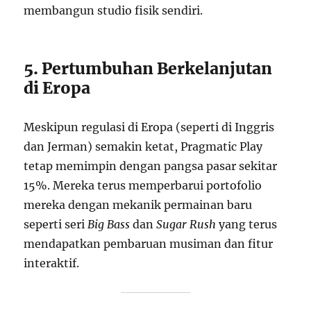
membangun studio fisik sendiri.
5. Pertumbuhan Berkelanjutan
di Eropa
Meskipun regulasi di Eropa (seperti di Inggris
dan Jerman) semakin ketat, Pragmatic Play
tetap memimpin dengan pangsa pasar sekitar
15%. Mereka terus memperbarui portofolio
mereka dengan mekanik permainan baru
seperti seri
Big Bass
dan
Sugar Rush
yang terus
mendapatkan pembaruan musiman dan fitur
interaktif.