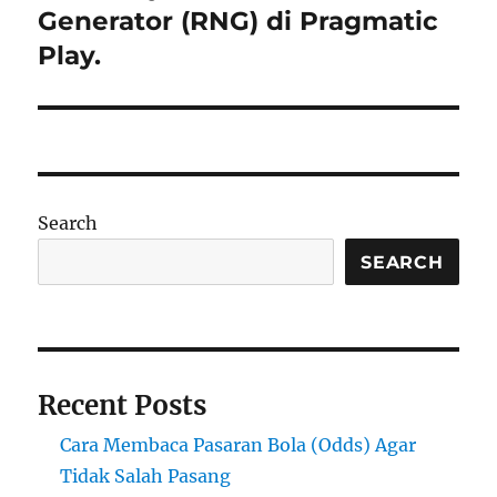
post:
Generator (RNG) di Pragmatic
Play.
Search
SEARCH
Recent Posts
Cara Membaca Pasaran Bola (Odds) Agar
Tidak Salah Pasang