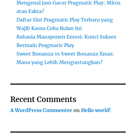
Mengenal Jam Gacor Pragmatic Play: Mitos
atau Fakta?
Daftar Slot Pragmatic Play Terbaru yang
Wajib Kamu Coba Bulan Ini
Rahasia Manajemen Emosi: Kunci Sukses
Bermain Pragmatic Play
Sweet Bonanza vs Sweet Bonanza Xmas:
Mana yang Lebih Menguntungkan?
Recent Comments
A WordPress Commenter
on
Hello world!