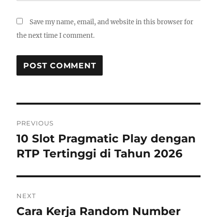
Save my name, email, and website in this browser for
the next time I comment.
Post
PREVIOUS
navigation
10 Slot Pragmatic Play dengan
Previous
post:
RTP Tertinggi di Tahun 2026
NEXT
Cara Kerja Random Number
Next