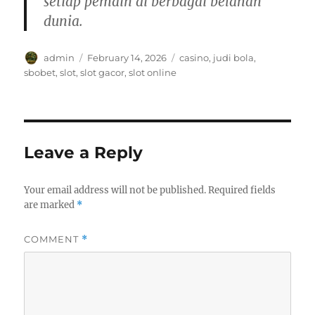
setiap pemain di berbagai belahan
dunia.
Author
Posted
Tags
admin
February 14, 2026
casino
,
judi bola
,
on
sbobet
,
slot
,
slot gacor
,
slot online
Leave a Reply
Your email address will not be published.
Required fields
are marked
*
COMMENT
*