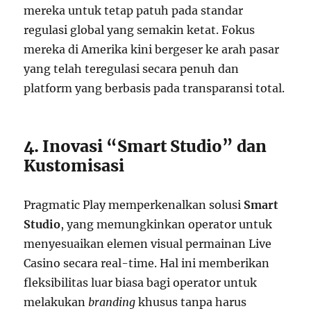
mereka untuk tetap patuh pada standar
regulasi global yang semakin ketat. Fokus
mereka di Amerika kini bergeser ke arah pasar
yang telah teregulasi secara penuh dan
platform yang berbasis pada transparansi total.
4. Inovasi “Smart Studio” dan
Kustomisasi
Pragmatic Play memperkenalkan solusi
Smart
Studio
, yang memungkinkan operator untuk
menyesuaikan elemen visual permainan Live
Casino secara real-time. Hal ini memberikan
fleksibilitas luar biasa bagi operator untuk
melakukan
branding
khusus tanpa harus