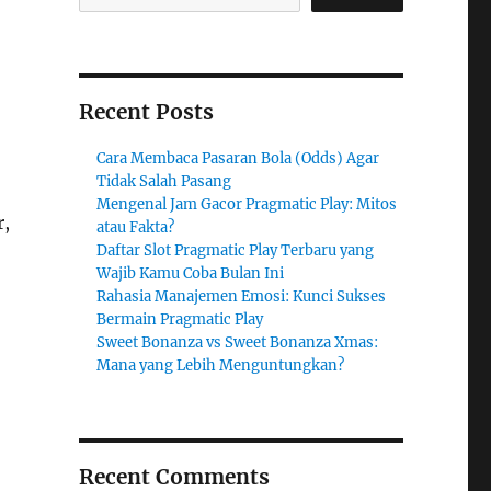
Recent Posts
Cara Membaca Pasaran Bola (Odds) Agar
Tidak Salah Pasang
Mengenal Jam Gacor Pragmatic Play: Mitos
r,
atau Fakta?
Daftar Slot Pragmatic Play Terbaru yang
Wajib Kamu Coba Bulan Ini
,
Rahasia Manajemen Emosi: Kunci Sukses
Bermain Pragmatic Play
Sweet Bonanza vs Sweet Bonanza Xmas:
Mana yang Lebih Menguntungkan?
Recent Comments