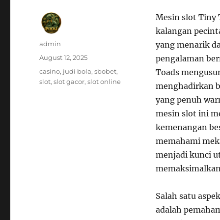
Mesin slot Tiny 
kalangan pecint
Author
admin
yang menarik da
Posted
August 12, 2025
pengalaman ber
on
Tags
casino
,
judi bola
,
sbobet
,
Toads mengusun
slot
,
slot gacor
,
slot online
menghadirkan b
yang penuh warn
mesin slot ini
kemenangan besar
memahami mekan
menjadi kunci u
memaksimalkan
Salah satu aspe
adalah pemahama