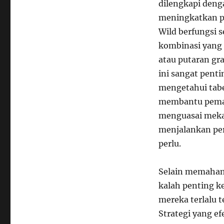
dilengkapi denga
meningkatkan p
Wild berfungsi 
kombinasi yang 
atau putaran g
ini sangat pent
mengetahui tabe
membantu pemai
menguasai mekan
menjalankan per
perlu.
Selain memahami
kalah penting k
mereka terlalu 
Strategi yang e