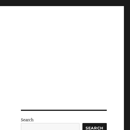
Search
SEARCH