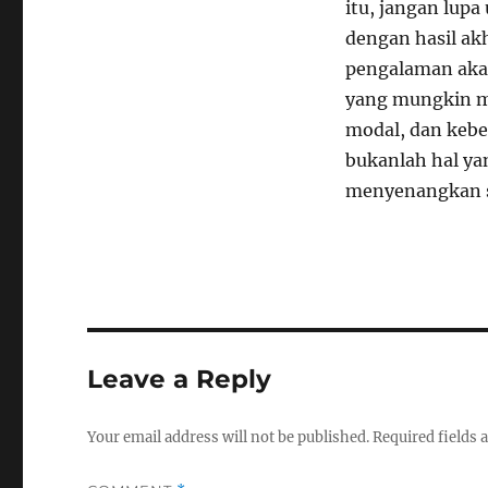
itu, jangan lupa
dengan hasil akh
pengalaman aka
yang mungkin m
modal, dan kebe
bukanlah hal ya
menyenangkan s
Leave a Reply
Your email address will not be published.
Required fields