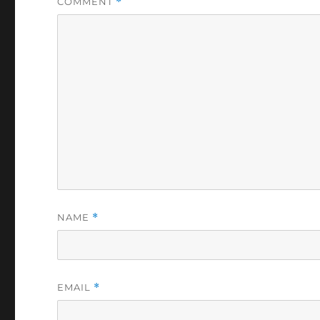
COMMENT
*
NAME
*
EMAIL
*