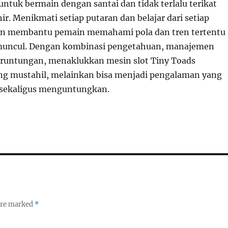
 untuk bermain dengan santai dan tidak terlalu terikat
ir. Menikmati setiap putaran dan belajar dari setiap
n membantu pemain memahami pola dan tren tertentu
uncul. Dengan kombinasi pengetahuan, manajemen
runtungan, menaklukkan mesin slot Tiny Toads
ng mustahil, melainkan bisa menjadi pengalaman yang
ekaligus menguntungkan.
 are marked
*