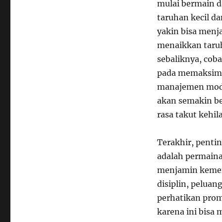
mulai bermain d
taruhan kecil d
yakin bisa menj
menaikkan taru
sebaliknya, cob
pada memaksima
manajemen moda
akan semakin b
rasa takut kehi
Terakhir, penti
adalah permaina
menjamin kemen
disiplin, pelua
perhatikan prom
karena ini bisa