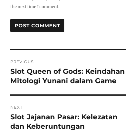
the next time I comment.
Post
PREVIOUS
navigation
Slot Queen of Gods: Keindahan
Previous
post:
Mitologi Yunani dalam Game
NEXT
Slot Jajanan Pasar: Kelezatan
Next
post:
dan Keberuntungan