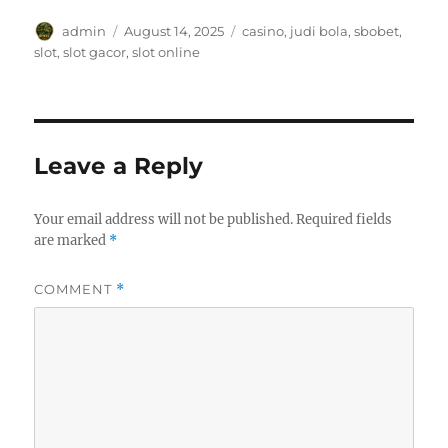
Author
Posted
Tags
admin
August 14, 2025
casino
,
judi bola
,
sbobet
,
on
slot
,
slot gacor
,
slot online
Leave a Reply
Your email address will not be published.
Required fields
are marked
*
COMMENT
*